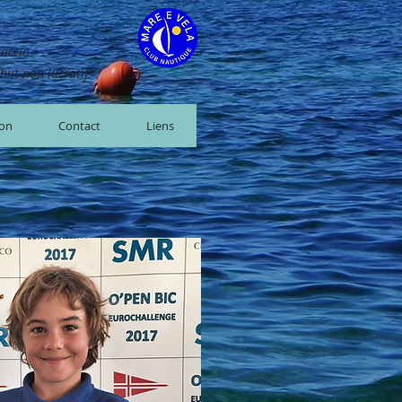
jaccio
but non lucratif
ion
Contact
Liens