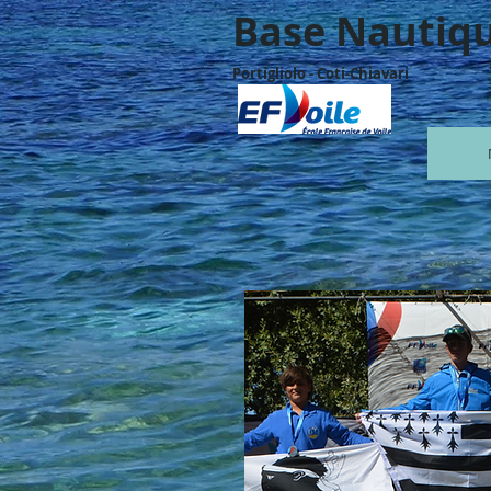
Base Nautiq
Portigliolo - Coti-C
hiavari