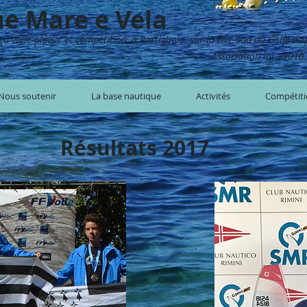
ue
Mare e Vela
La voile plaisir et compétition, à Portigliolo, sur la rive Sud du Golfe d'A
Association loi 1901à 
Nous soutenir
La base nautique
Activités
Compétit
Résultats 2017